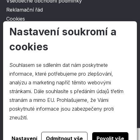
Všeobecné obchodní podmínky
Reklamační řád
Cookies
Ochrana osobních údajů
Nastavení soukromí a
cookies
O společnosti
Kontakt
Souhlasem se sdílením dat nám poskytnete
O nás
informace, které potřebujeme pro zlepšování,
analýzu a marketing napříč těmito webovými
stránkami. Dále souhlasíte s předáním údajů třetím
Kontakty
stranám a mimo EU. Prohlašujeme, že Vámi
hrapa@hrapa.cz
poskytnuté informace jsou zabezpečeny proti
577 222 666
zneužití.
©2024 PD-HRAPA s.r.o.
Realizace webu
dgstudio.
Nastavení
Odmítnout vše
Povolit vše