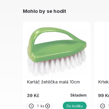
Mohlo by se hodit
Kartáč žehlička malá 10cm
Krtek
Skladem
39 Kč
99 K
ks
Do košíku