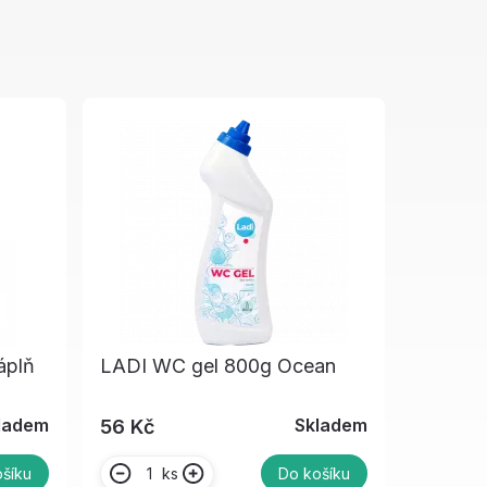
áplň
LADI WC gel 800g Ocean
ladem
Skladem
56 Kč
ks
šíku
Do košíku