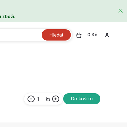
 zboží.
0 Kč
Hledat
Do košíku
ks