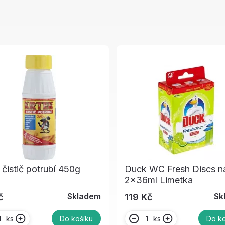
 čistič potrubí 450g
Duck WC Fresh Discs n
2x36ml Limetka
Skladem
Sk
č
119 Kč
ks
ks
Do košíku
Do ko