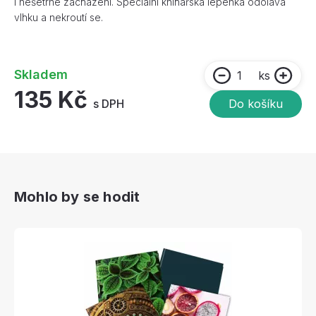
i nešetrné zacházení. Speciální knihařská lepenka odolává
vlhku a nekroutí se.
Skladem
ks
135 Kč
s DPH
Do košíku
Mohlo by se hodit