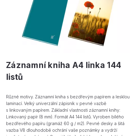
Záznamní kniha A4 linka 144
listů
Různé motivy. Záznamní kniha s bezdřevým papírem a lesklou
laminací. Velký univerzální zápisník v pevné vazbě
s linkovaným papírem. Základní vlastnosti záznamní knihy:
Linkovaný papír (8 mm). Formát A4 144 listů. Vyroben bílého
bezdřevého papíru (gramáž 60 g / m2). Pevné desky a šitá
vazba V8 dlouhodobě ochrání vaše poznámky a vydrží