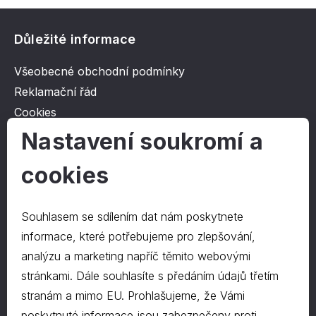
Důležité informace
Všeobecné obchodní podmínky
Reklamační řád
Cookies
Ochrana osobních údajů
Nastavení soukromí a
cookies
O společnosti
Kontakt
Souhlasem se sdílením dat nám poskytnete
O nás
informace, které potřebujeme pro zlepšování,
analýzu a marketing napříč těmito webovými
stránkami. Dále souhlasíte s předáním údajů třetím
Kontakty
stranám a mimo EU. Prohlašujeme, že Vámi
hrapa@hrapa.cz
poskytnuté informace jsou zabezpečeny proti