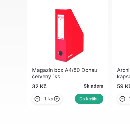
Magazín box A4/80 Donau
Archi
červený 1ks
kaps
Skladem
32 Kč
59 K
ks
Do košíku