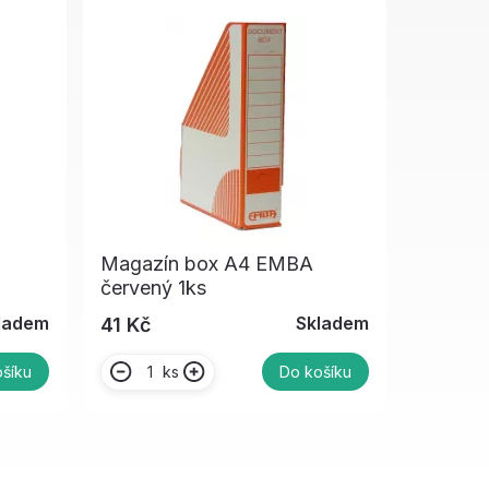
Magazín box A4 EMBA
červený 1ks
ladem
Skladem
41 Kč
ks
šíku
Do košíku