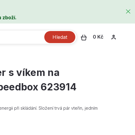
 zboží.
0 Kč
Hledat
r s víkem na
Speedbox 623914
ergii při skládání. Složení trvá pár vteřin, jedním