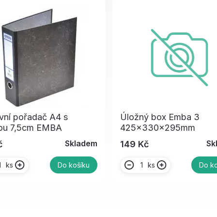
vní pořadač A4 s
Úložný box Emba 3
ou 7,5cm EMBA
425x330x295mm
Skladem
Sk
č
149 Kč
ks
ks
Do košíku
Do ko