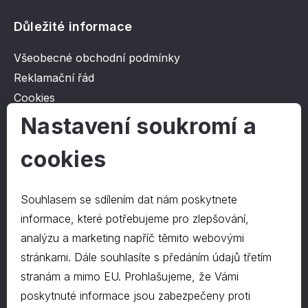
Důležité informace
Všeobecné obchodní podmínky
Reklamační řád
Cookies
Ochrana osobních údajů
Nastavení soukromí a
cookies
O společnosti
Kontakt
Souhlasem se sdílením dat nám poskytnete
O nás
informace, které potřebujeme pro zlepšování,
analýzu a marketing napříč těmito webovými
stránkami. Dále souhlasíte s předáním údajů třetím
Kontakty
stranám a mimo EU. Prohlašujeme, že Vámi
hrapa@hrapa.cz
poskytnuté informace jsou zabezpečeny proti
577 222 666