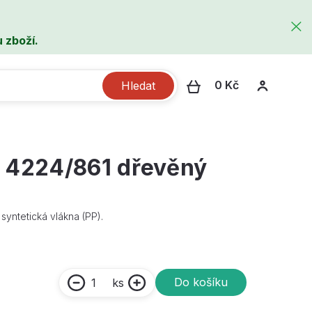
 zboží.
0 Kč
Hledat
l 4224/861 dřevěný
syntetická vlákna (PP).
Do košíku
ks