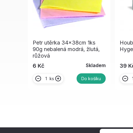
Petr utěrka 34x38cm 1ks
Houb
90g nebalená modrá, žlutá,
Hyge
růžová
Skladem
6 Kč
39 K
ks
Do košíku