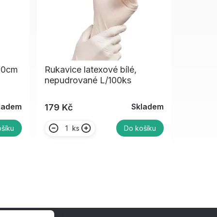
100cm
Rukavice latexové bílé,
nepudrované L/100ks
ladem
Skladem
179 Kč
ks
šíku
Do košíku