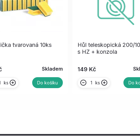
ička tvarovaná 10ks
Hůl teleskopická 200/
s HZ + konzola
Skladem
Sk
č
149 Kč
ks
ks
Do košíku
Do ko