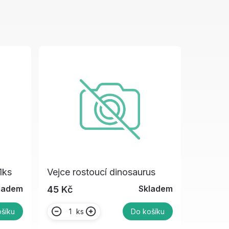
1ks
Vejce rostoucí dinosaurus
ladem
Skladem
45 Kč
ks
šíku
Do košíku