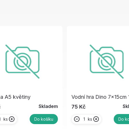
a A5 květiny
Vodní hra Dino 7x15cm 
Skladem
Sk
č
75 Kč
ks
ks
Do košíku
Do ko