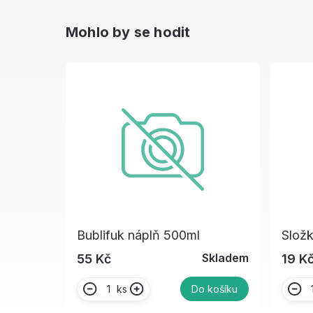
Mohlo by se hodit
Bublifuk náplň 500ml
Složk
Skladem
55 Kč
19 K
ks
Do košíku