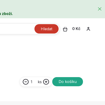
 zboží.
0 Kč
Hledat
Do košíku
ks