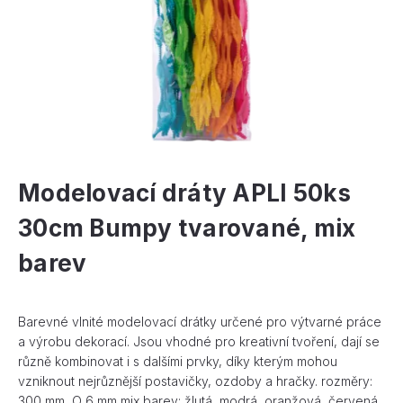
Modelovací dráty APLI 50ks
30cm Bumpy tvarované, mix
barev
Barevné vlnité modelovací drátky určené pro výtvarné práce
a výrobu dekorací. Jsou vhodné pro kreativní tvoření, dají se
různě kombinovat i s dalšími prvky, díky kterým mohou
vzniknout nejrůznější postavičky, ozdoby a hračky. rozměry:
300 mm, O 6 mm mix barev: žlutá, modrá, oranžová, červená,