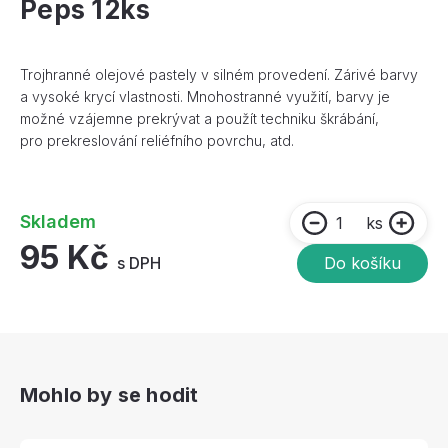
Peps 12ks
Trojhranné olejové pastely v silném provedení. Zárivé barvy
a vysoké krycí vlastnosti. Mnohostranné využití, barvy je
možné vzájemne prekrývat a použít techniku škrábání,
pro prekreslování reliéfního povrchu, atd.
Skladem
ks
95 Kč
s DPH
Do košíku
Mohlo by se hodit