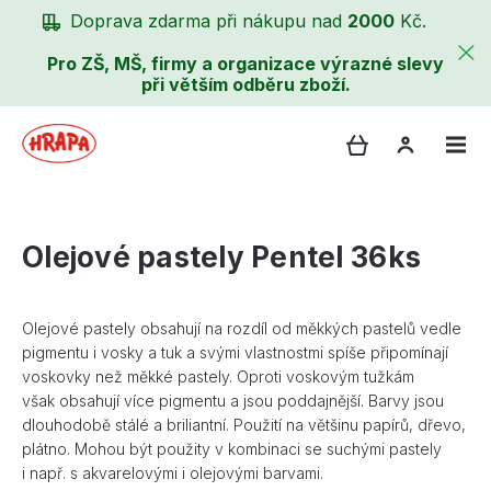
Doprava zdarma při nákupu nad
2000
Kč.
Pro ZŠ, MŠ, firmy a organizace výrazné slevy
při větším odběru zboží.
Olejové pastely Pentel 36ks
Olejové pastely obsahují na rozdíl od měkkých pastelů vedle
pigmentu i vosky a tuk a svými vlastnostmi spíše připomínají
voskovky než měkké pastely. Oproti voskovým tužkám
však obsahují více pigmentu a jsou poddajnější. Barvy jsou
dlouhodobě stálé a briliantní. Použití na většinu papírů, dřevo,
plátno. Mohou být použity v kombinaci se suchými pastely
i např. s akvarelovými i olejovými barvami.