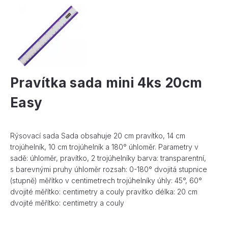
Pravítka sada mini 4ks 20cm
Easy
Rýsovací sada Sada obsahuje 20 cm pravítko, 14 cm
trojúhelník, 10 cm trojúhelník a 180° úhloměr. Parametry v
sadě: úhloměr, pravítko, 2 trojúhelníky barva: transparentní,
s barevnými pruhy úhloměr rozsah: 0-180° dvojitá stupnice
(stupně) měřítko v centimetrech trojúhelníky úhly: 45°, 60°
dvojité měřítko: centimetry a couly pravítko délka: 20 cm
dvojité měřítko: centimetry a couly