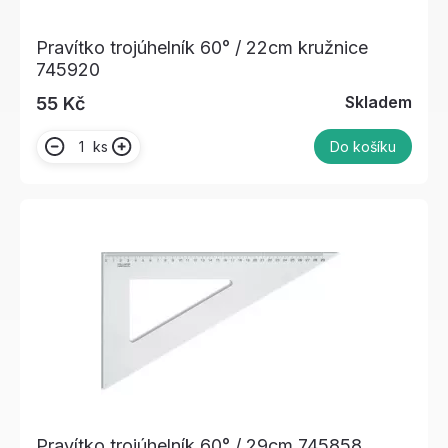
Pravítko trojúhelník 60° / 22cm kružnice
745920
Skladem
55 Kč
ks
Do košíku
Pravítko trojúhelník 60° / 29cm 745858