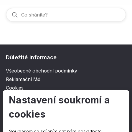
Důležité informace
Všeobecné obchodní podmínky
Reklamační řád
Cookies
Ochrana osobních údajů
Nastavení soukromí a
cookies
O společnosti
Kontakt
Souhlasem se sdílením dat nám poskytnete