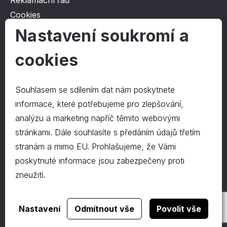
Reklamační řád
Cookies
Ochrana osobních údajů
Nastavení soukromí a
cookies
O společnosti
Kontakt
Souhlasem se sdílením dat nám poskytnete
O nás
informace, které potřebujeme pro zlepšování,
analýzu a marketing napříč těmito webovými
stránkami. Dále souhlasíte s předáním údajů třetím
Kontakty
stranám a mimo EU. Prohlašujeme, že Vámi
hrapa@hrapa.cz
poskytnuté informace jsou zabezpečeny proti
577 222 666
zneužití.
©2024 PD-HRAPA s.r.o.
Realizace webu
dgstudio.
Nastavení
Odmítnout vše
Povolit vše