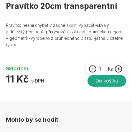
Pravítko 20cm transparentní
Pravítko nesmí chybět v žádné školní výbavě! -skvělý
a důležitý pomocník při rýsování -základní pomůckou nejen
v geometrii -vyrobeno z průhledného plastu -jasně viditelné
rysky
Skladem
ks
11 Kč
s DPH
Do košíku
Mohlo by se hodit