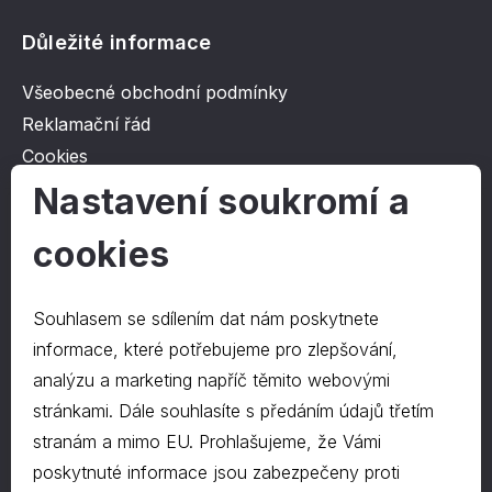
Důležité informace
Všeobecné obchodní podmínky
Reklamační řád
Cookies
Ochrana osobních údajů
Nastavení soukromí a
cookies
O společnosti
Kontakt
Souhlasem se sdílením dat nám poskytnete
O nás
informace, které potřebujeme pro zlepšování,
analýzu a marketing napříč těmito webovými
stránkami. Dále souhlasíte s předáním údajů třetím
Kontakty
stranám a mimo EU. Prohlašujeme, že Vámi
hrapa@hrapa.cz
poskytnuté informace jsou zabezpečeny proti
577 222 666