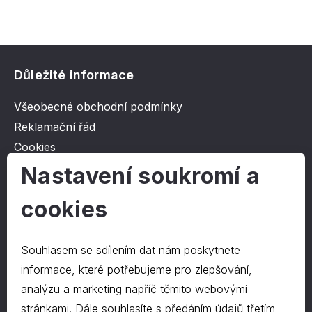
Důležité informace
Všeobecné obchodní podmínky
Reklamační řád
Cookies
Ochrana osobních údajů
Nastavení soukromí a
cookies
O společnosti
Kontakt
Souhlasem se sdílením dat nám poskytnete
O nás
informace, které potřebujeme pro zlepšování,
analýzu a marketing napříč těmito webovými
stránkami. Dále souhlasíte s předáním údajů třetím
Kontakty