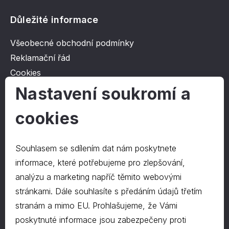
Důležité informace
Všeobecné obchodní podmínky
Reklamační řád
Cookies
Ochrana osobních údajů
Nastavení soukromí a
cookies
O společnosti
Kontakt
Souhlasem se sdílením dat nám poskytnete
O nás
informace, které potřebujeme pro zlepšování,
analýzu a marketing napříč těmito webovými
stránkami. Dále souhlasíte s předáním údajů třetím
Kontakty
stranám a mimo EU. Prohlašujeme, že Vámi
hrapa@hrapa.cz
poskytnuté informace jsou zabezpečeny proti
577 222 666