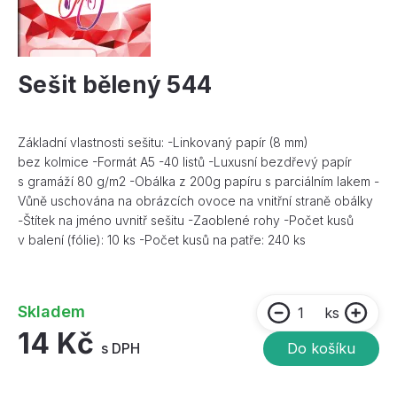
Sešit bělený 544
Základní vlastnosti sešitu: -Linkovaný papír (8 mm)
bez kolmice -Formát A5 -40 listů -Luxusní bezdřevý papír
s gramáží 80 g/m2 -Obálka z 200g papíru s parciálním lakem -
Vůně uschována na obrázcích ovoce na vnitřní straně obálky
-Štítek na jméno uvnitř sešitu -Zaoblené rohy -Počet kusů
v balení (fólie): 10 ks -Počet kusů na patře: 240 ks
Skladem
ks
14 Kč
s DPH
Do košíku