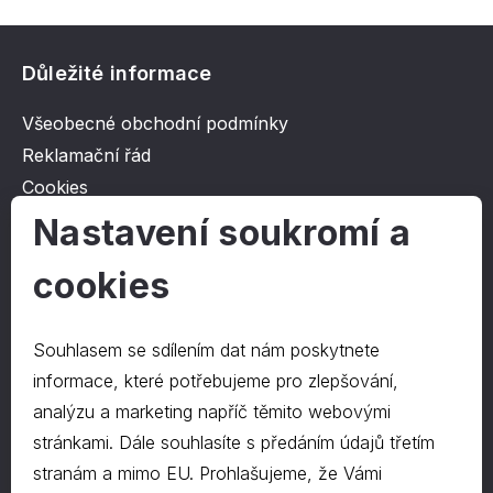
Důležité informace
Všeobecné obchodní podmínky
Reklamační řád
Cookies
Ochrana osobních údajů
Nastavení soukromí a
cookies
O společnosti
Kontakt
Souhlasem se sdílením dat nám poskytnete
O nás
informace, které potřebujeme pro zlepšování,
analýzu a marketing napříč těmito webovými
stránkami. Dále souhlasíte s předáním údajů třetím
Kontakty
stranám a mimo EU. Prohlašujeme, že Vámi
hrapa@hrapa.cz