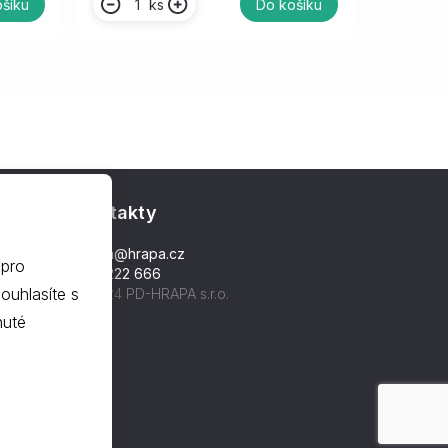
ks
šíku
Do košíku
Kontakty
hrapa@hrapa.cz
 pro
577 222 666
©2024 PD-HRAPA s.r.o.
nuté