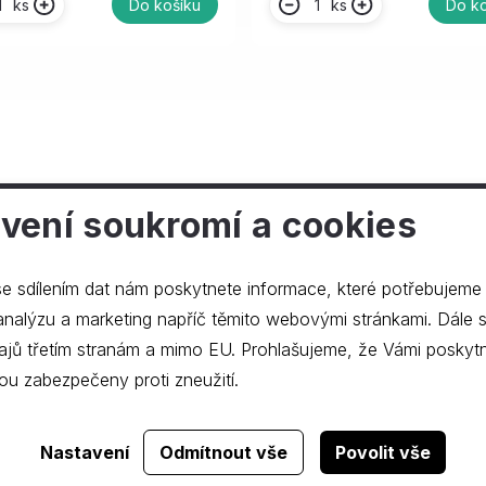
ks
ks
Do košíku
Do ko
vení soukromí a cookies
ečnosti
e sdílením dat nám poskytnete informace, které potřebujeme
lýzu a marketing napříč těmito webovými stránkami. Dále souhlasíte s
ajů třetím stranám a mimo EU. Prohlašujeme, že Vámi poskyt
ou zabezpečeny proti zneužití.
Realizace webu
dgstudio.
Nastavení
Odmítnout vše
Povolit vše