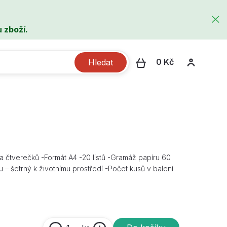
 zboží.
0 Kč
Hledat
ek a čtverečků -Formát A4 -20 listů -Gramáž papíru 60
 – šetrný k životnímu prostředí -Počet kusů v balení