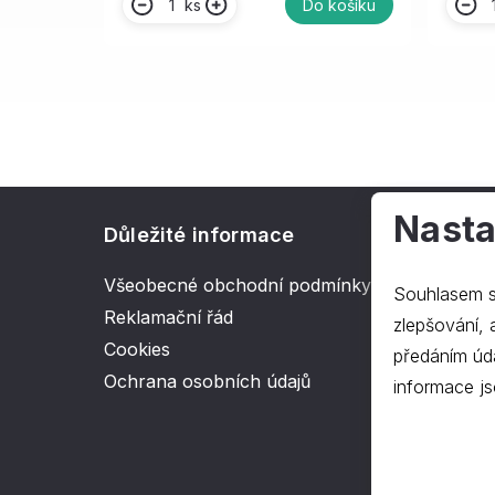
ks
Do košíku
Nasta
Důležité informace
O spol
Všeobecné obchodní podmínky
Kontakt
Souhlasem s
Reklamační řád
O nás
zlepšování, ana
Cookies
předáním úd
Ochrana osobních údajů
informace js