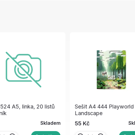
 524 A5, linka, 20 listů
Sešit A4 444 Playworld
ník
Landscape
Skladem
Sk
55 Kč