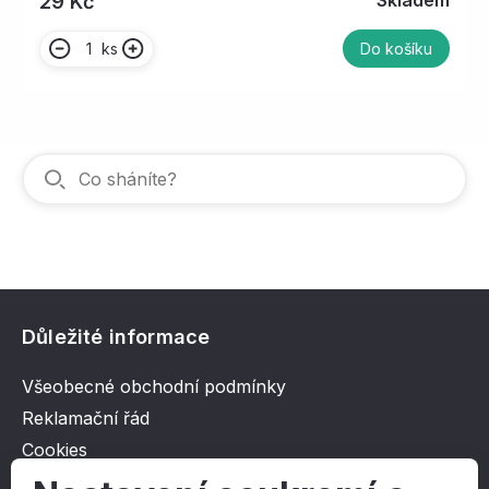
Skladem
29 Kč
ks
Do košíku
Důležité informace
Všeobecné obchodní podmínky
Reklamační řád
Cookies
Ochrana osobních údajů