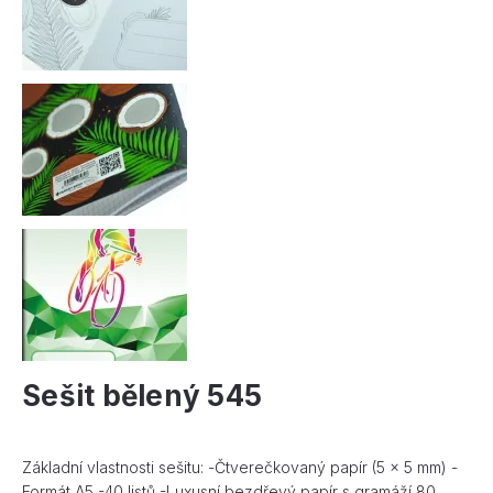
Sešit bělený 545
Základní vlastnosti sešitu: -Čtverečkovaný papír (5 × 5 mm) -
Formát A5 -40 listů -Luxusní bezdřevý papír s gramáží 80