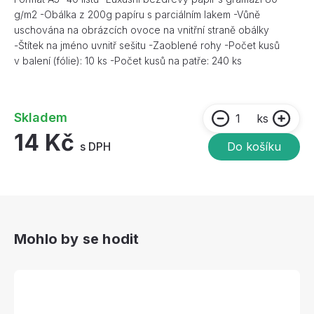
g/m2 -Obálka z 200g papíru s parciálním lakem -Vůně
uschována na obrázcích ovoce na vnitřní straně obálky
-Štítek na jméno uvnitř sešitu -Zaoblené rohy -Počet kusů
v balení (fólie): 10 ks -Počet kusů na patře: 240 ks
Skladem
ks
14 Kč
s DPH
Do košíku
Mohlo by se hodit