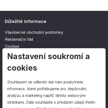
Důležité informace
Všeobecné obchodní podmínky
Reklamační řád
Cookies
Ochrana osobních údajů
Nastavení soukromí a
cookies
O společnosti
Kontakt
Souhlasem se sdílením dat nám poskytnete
O nás
informace, které potřebujeme pro zlepšování,
analýzu a marketing napříč těmito webovými
stránkami. Dále souhlasíte s předáním údajů třetím
Kontakty