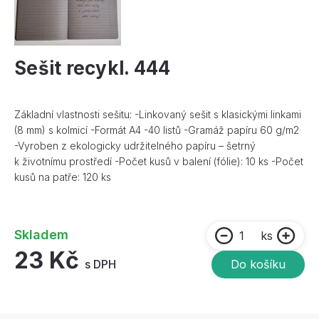
Sešit recykl. 444
Základní vlastnosti sešitu: -Linkovaný sešit s klasickými linkami
(8 mm) s kolmicí -Formát A4 -40 listů -Gramáž papíru 60 g/m2
-Vyroben z ekologicky udržitelného papíru – šetrný
k životnímu prostředí -Počet kusů v balení (fólie): 10 ks -Počet
kusů na patře: 120 ks
Skladem
ks
23 Kč
s DPH
Do košíku